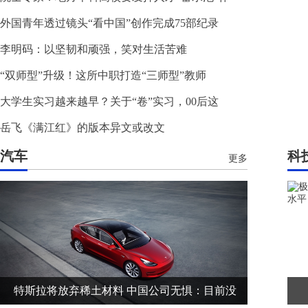
外国青年透过镜头“看中国”创作完成75部纪录
李明码：以坚韧和顽强，笑对生活苦难
“双师型”升级！这所中职打造“三师型”教师
大学生实习越来越早？关于“卷”实习，00后这
岳飞《满江红》的版本异文或改文
汽车
科
更多
特斯拉将放弃稀土材料 中国公司无惧：目前没