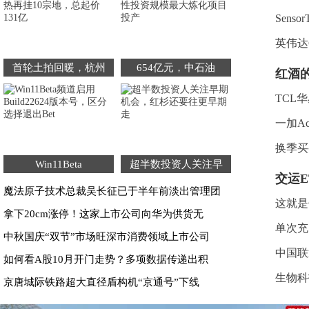
Sens
英伟达
首轮土拍回暖，杭州
654亿元，中石油
红酒
TCL
一加A
换季买
Win11Beta
超半数投资人关注早
交运E
魔法原子技术总裁吴长征已于半年前淡出管理团
这就是
拿下20cm涨停！这家上市公司向华为供货无
单次充
中秋国庆“双节”市场旺深市消费领域上市公司
中国联
如何看A股10月开门走势？多项数据传递出积
生物科技
京唐城际铁路超大直径盾构机“京通号”下线