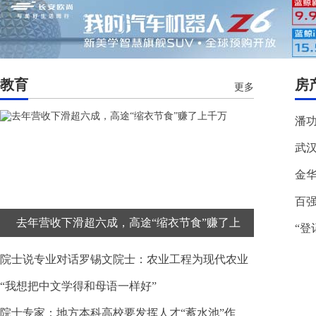
教育
房
更多
潘
武
金
百强
去年营收下滑超六成，高途“缩衣节食”赚了上
“登
院士说专业对话罗锡文院士：农业工程为现代农业
“我想把中文学得和母语一样好”
院士专家：地方本科高校要发挥人才“蓄水池”作