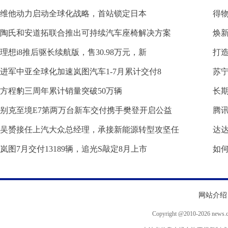
维他动力启动全球化战略，首站锁定日本
得
陶氏和安道拓联合推出可持续汽车座椅解决方案
焕
理想i8推后驱长续航版，售30.98万元，新
打造
进军中亚全球化加速岚图汽车1-7月累计交付8
苏
方程豹三周年累计销量突破50万辆
长
别克至境E7第两万台新车交付携手樊登开启公益
腾讯
吴赟接任上汽大众总经理，承接新能源转型攻坚任
达
岚图7月交付13189辆，追光S敲定8月上市
如
网站介绍
Copyright @2010-
2026 news